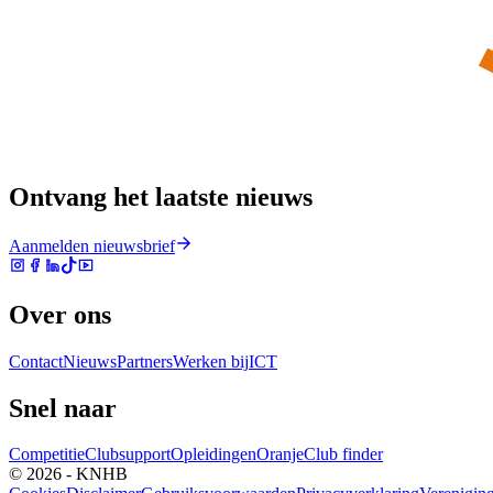
Ontvang het laatste nieuws
Aanmelden nieuwsbrief
Over ons
Contact
Nieuws
Partners
Werken bij
ICT
Snel naar
Competitie
Clubsupport
Opleidingen
Oranje
Club finder
© 2026 - KNHB