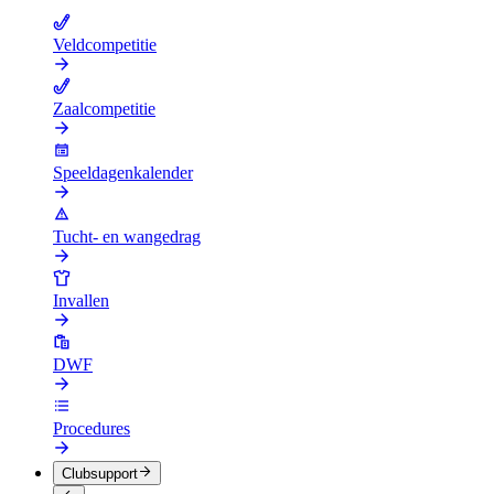
Veldcompetitie
Zaalcompetitie
Speeldagenkalender
Tucht- en wangedrag
Invallen
DWF
Procedures
Clubsupport