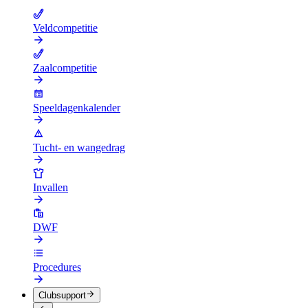
Veldcompetitie
Zaalcompetitie
Speeldagenkalender
Tucht- en wangedrag
Invallen
DWF
Procedures
Clubsupport