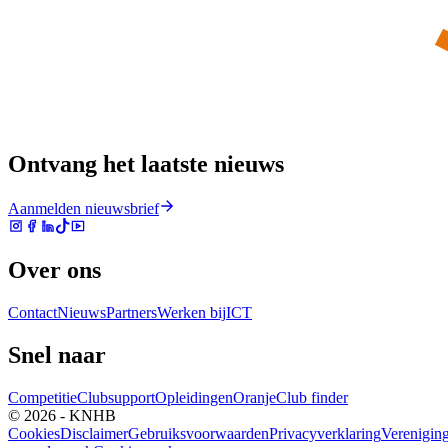
Ontvang het laatste nieuws
Aanmelden nieuwsbrief
Over ons
Contact
Nieuws
Partners
Werken bij
ICT
Snel naar
Competitie
Clubsupport
Opleidingen
Oranje
Club finder
© 2026 - KNHB
Cookies
Disclaimer
Gebruiksvoorwaarden
Privacyverklaring
Verenigin