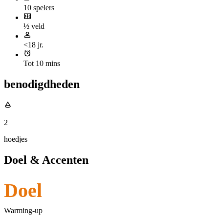
10 spelers
½ veld
<18 jr.
Tot 10 mins
benodigdheden
2
hoedjes
Doel & Accenten
Doel
Warming-up