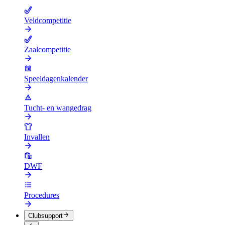
Veldcompetitie
Zaalcompetitie
Speeldagenkalender
Tucht- en wangedrag
Invallen
DWF
Procedures
Clubsupport