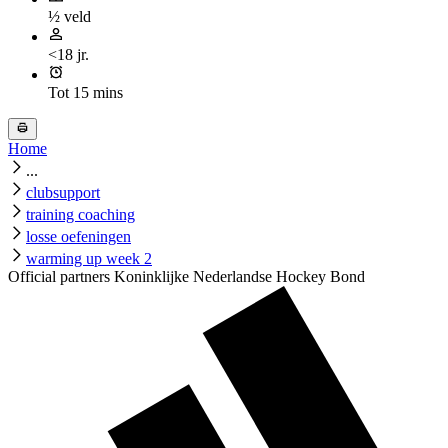
½ veld
<18 jr.
Tot 15 mins
Home
...
clubsupport
training coaching
losse oefeningen
warming up week 2
Official partners Koninklijke Nederlandse Hockey Bond