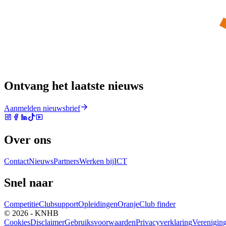
Ontvang het laatste nieuws
Aanmelden nieuwsbrief
Over ons
Contact
Nieuws
Partners
Werken bij
ICT
Snel naar
Competitie
Clubsupport
Opleidingen
Oranje
Club finder
© 2026 - KNHB
Cookies
Disclaimer
Gebruiksvoorwaarden
Privacyverklaring
Verenigin