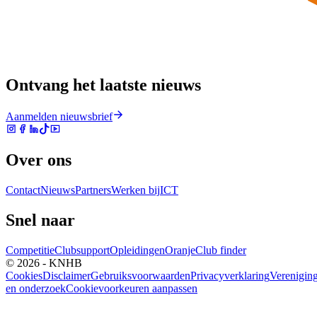
Ontvang het laatste nieuws
Aanmelden nieuwsbrief
Over ons
Contact
Nieuws
Partners
Werken bij
ICT
Snel naar
Competitie
Clubsupport
Opleidingen
Oranje
Club finder
© 2026 - KNHB
Cookies
Disclaimer
Gebruiksvoorwaarden
Privacyverklaring
Verenigin
en onderzoek
Cookievoorkeuren aanpassen