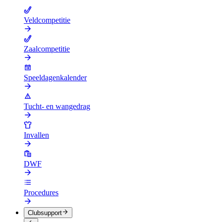
Veldcompetitie
Zaalcompetitie
Speeldagenkalender
Tucht- en wangedrag
Invallen
DWF
Procedures
Clubsupport