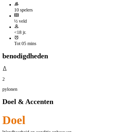
10 spelers
½ veld
<18 jr.
Tot 05 mins
benodigdheden
2
pylonen
Doel & Accenten
Doel