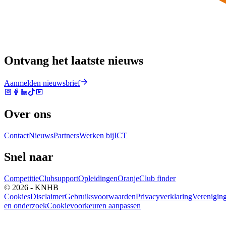
Ontvang het laatste nieuws
Aanmelden nieuwsbrief
Over ons
Contact
Nieuws
Partners
Werken bij
ICT
Snel naar
Competitie
Clubsupport
Opleidingen
Oranje
Club finder
© 2026 - KNHB
Cookies
Disclaimer
Gebruiksvoorwaarden
Privacyverklaring
Verenigin
en onderzoek
Cookievoorkeuren aanpassen