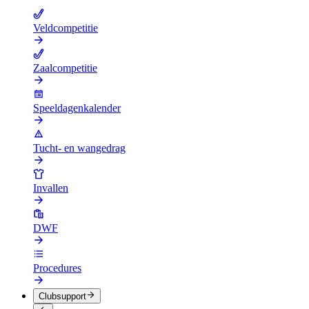
Veldcompetitie
Zaalcompetitie
Speeldagenkalender
Tucht- en wangedrag
Invallen
DWF
Procedures
Clubsupport