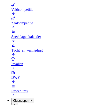
Veldcompetitie
Zaalcompetitie
Speeldagenkalender
Tucht- en wangedrag
Invallen
DWF
Procedures
Clubsupport