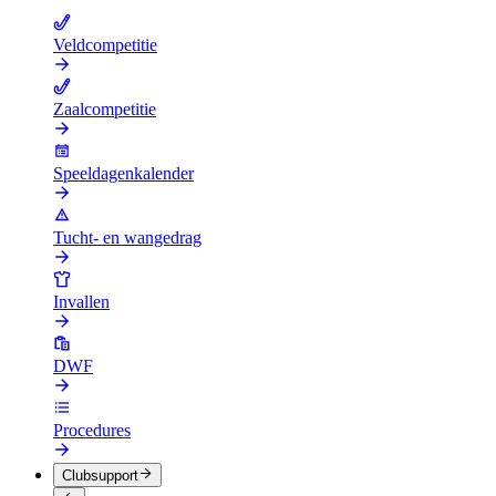
Veldcompetitie
Zaalcompetitie
Speeldagenkalender
Tucht- en wangedrag
Invallen
DWF
Procedures
Clubsupport