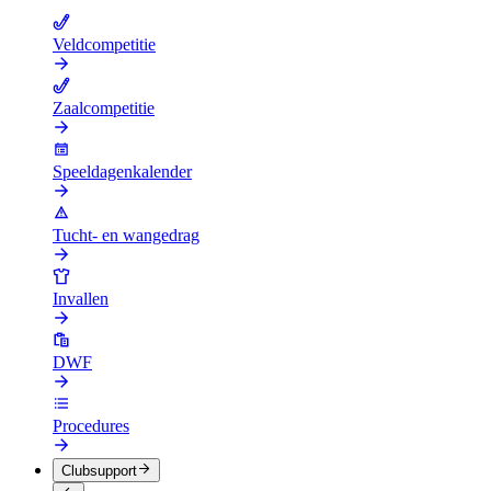
Veldcompetitie
Zaalcompetitie
Speeldagenkalender
Tucht- en wangedrag
Invallen
DWF
Procedures
Clubsupport