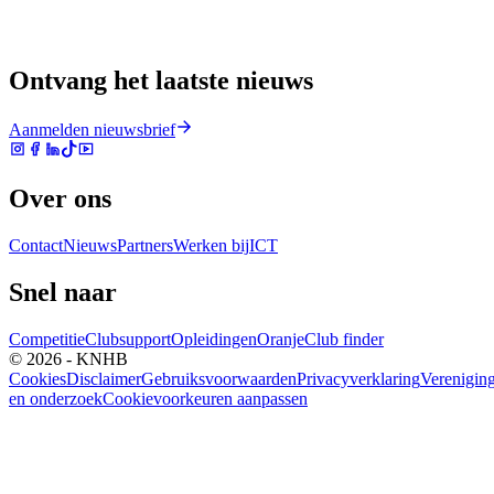
Ontvang het laatste nieuws
Aanmelden nieuwsbrief
Over ons
Contact
Nieuws
Partners
Werken bij
ICT
Snel naar
Competitie
Clubsupport
Opleidingen
Oranje
Club finder
© 2026 - KNHB
Cookies
Disclaimer
Gebruiksvoorwaarden
Privacyverklaring
Verenigin
en onderzoek
Cookievoorkeuren aanpassen