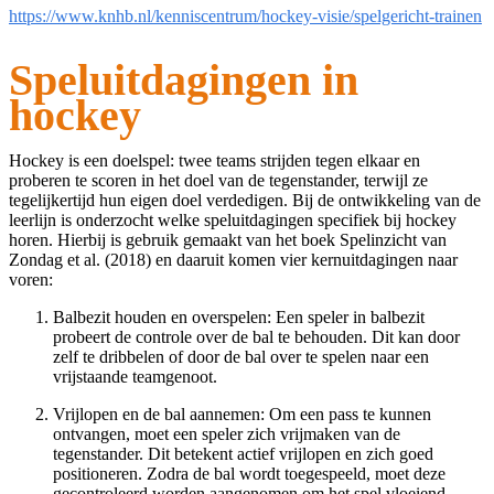
https://www.knhb.nl/kenniscentrum/hockey-visie/spelgericht-trainen
Speluitdagingen in
hockey
Hockey is een doelspel: twee teams strijden tegen elkaar en
proberen te scoren in het doel van de tegenstander, terwijl ze
tegelijkertijd hun eigen doel verdedigen. Bij de ontwikkeling van de
leerlijn is onderzocht welke speluitdagingen specifiek bij hockey
horen. Hierbij is gebruik gemaakt van het boek Spelinzicht van
Zondag et al. (2018) en daaruit komen vier kernuitdagingen naar
voren:
Balbezit houden en overspelen: Een speler in balbezit
probeert de controle over de bal te behouden. Dit kan door
zelf te dribbelen of door de bal over te spelen naar een
vrijstaande teamgenoot.
Vrijlopen en de bal aannemen: Om een pass te kunnen
ontvangen, moet een speler zich vrijmaken van de
tegenstander. Dit betekent actief vrijlopen en zich goed
positioneren. Zodra de bal wordt toegespeeld, moet deze
gecontroleerd worden aangenomen om het spel vloeiend