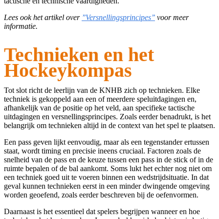
tactische en technische vaardigheden.
Lees ook het artikel over
’’Versnellingsprincipes’’
voor meer
informatie.
Technieken en het
Hockeykompas
Tot slot richt de leerlijn van de KNHB zich op technieken. Elke
techniek is gekoppeld aan een of meerdere speluitdagingen en,
afhankelijk van de positie op het veld, aan specifieke tactische
uitdagingen en versnellingsprincipes. Zoals eerder benadrukt, is het
belangrijk om technieken altijd in de context van het spel te plaatsen.
Een pass geven lijkt eenvoudig, maar als een tegenstander ertussen
staat, wordt timing en precisie ineens cruciaal. Factoren zoals de
snelheid van de pass en de keuze tussen een pass in de stick of in de
ruimte bepalen of de bal aankomt. Soms lukt het echter nog niet om
een techniek goed uit te voeren binnen een wedstrijdsituatie. In dat
geval kunnen technieken eerst in een minder dwingende omgeving
worden geoefend, zoals eerder beschreven bij de oefenvormen.
Daarnaast is het essentieel dat spelers begrijpen wanneer en hoe