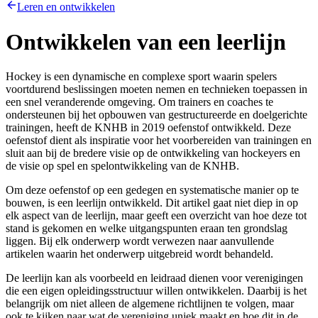
Leren en ontwikkelen
Ontwikkelen van een leerlijn
Hockey is een dynamische en complexe sport waarin spelers
voortdurend beslissingen moeten nemen en technieken toepassen in
een snel veranderende omgeving. Om trainers en coaches te
ondersteunen bij het opbouwen van gestructureerde en doelgerichte
trainingen, heeft de KNHB in 2019 oefenstof ontwikkeld. Deze
oefenstof dient als inspiratie voor het voorbereiden van trainingen en
sluit aan bij de bredere visie op de ontwikkeling van hockeyers en
de visie op spel en spelontwikkeling van de KNHB.
Om deze oefenstof op een gedegen en systematische manier op te
bouwen, is een leerlijn ontwikkeld. Dit artikel gaat niet diep in op
elk aspect van de leerlijn, maar geeft een overzicht van hoe deze tot
stand is gekomen en welke uitgangspunten eraan ten grondslag
liggen. Bij elk onderwerp wordt verwezen naar aanvullende
artikelen waarin het onderwerp uitgebreid wordt behandeld.
De leerlijn kan als voorbeeld en leidraad dienen voor verenigingen
die een eigen opleidingsstructuur willen ontwikkelen. Daarbij is het
belangrijk om niet alleen de algemene richtlijnen te volgen, maar
ook te kijken naar wat de vereniging uniek maakt en hoe dit in de