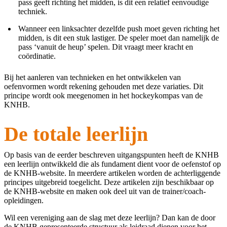
pass geeft richting het midden, is dit een relatief eenvoudige
techniek.
Wanneer een linksachter dezelfde push moet geven richting het
midden, is dit een stuk lastiger. De speler moet dan namelijk de
pass ‘vanuit de heup’ spelen. Dit vraagt meer kracht en
coördinatie.
Bij het aanleren van technieken en het ontwikkelen van
oefenvormen wordt rekening gehouden met deze variaties. Dit
principe wordt ook meegenomen in het hockeykompas van de
KNHB.
De totale leerlijn
Op basis van de eerder beschreven uitgangspunten heeft de KNHB
een leerlijn ontwikkeld die als fundament dient voor de oefenstof op
de KNHB-website. In meerdere artikelen worden de achterliggende
principes uitgebreid toegelicht. Deze artikelen zijn beschikbaar op
de KNHB-website en maken ook deel uit van de trainer/coach-
opleidingen.
Wil een vereniging aan de slag met deze leerlijn? Dan kan de door
de KNHB gepresenteerde structuur als leidraad dienen voor het