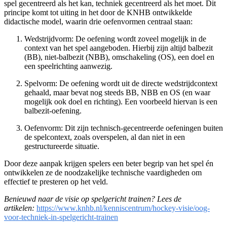
spel gecentreerd als het kan, techniek gecentreerd als het moet. Dit
principe komt tot uiting in het door de KNHB ontwikkelde
didactische model, waarin drie oefenvormen centraal staan:
Wedstrijdvorm: De oefening wordt zoveel mogelijk in de
context van het spel aangeboden. Hierbij zijn altijd balbezit
(BB), niet-balbezit (NBB), omschakeling (OS), een doel en
een speelrichting aanwezig.
Spelvorm: De oefening wordt uit de directe wedstrijdcontext
gehaald, maar bevat nog steeds BB, NBB en OS (en waar
mogelijk ook doel en richting). Een voorbeeld hiervan is een
balbezit-oefening.
Oefenvorm: Dit zijn technisch-gecentreerde oefeningen buiten
de spelcontext, zoals overspelen, al dan niet in een
gestructureerde situatie.
Door deze aanpak krijgen spelers een beter begrip van het spel én
ontwikkelen ze de noodzakelijke technische vaardigheden om
effectief te presteren op het veld.
Benieuwd naar de visie op spelgericht trainen? Lees de
artikelen:
https://www.knhb.nl/kenniscentrum/hockey-visie/oog-
voor-techniek-in-spelgericht-trainen