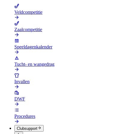
Veldcompetitie
Zaalcompetitie
Speeldagenkalender
Tucht- en wangedrag
Invallen
DWF
Procedures
Clubsupport