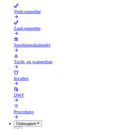
Veldcompetitie
Zaalcompetitie
Speeldagenkalender
Tucht- en wangedrag
Invallen
DWF
Procedures
Clubsupport