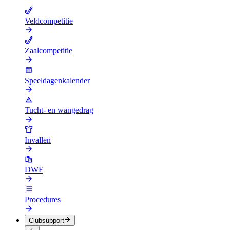
Veldcompetitie
Zaalcompetitie
Speeldagenkalender
Tucht- en wangedrag
Invallen
DWF
Procedures
Clubsupport