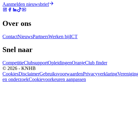
Aanmelden nieuwsbrief
Over ons
Contact
Nieuws
Partners
Werken bij
ICT
Snel naar
Competitie
Clubsupport
Opleidingen
Oranje
Club finder
© 2026 - KNHB
Cookies
Disclaimer
Gebruiksvoorwaarden
Privacyverklaring
Verenigin
en onderzoek
Cookievoorkeuren aanpassen